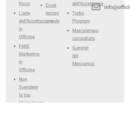
Ricco
dell’Accettatore
Excel
info@offici
L’arte
lezioni
Turbo
dell’Accettazione
private
Program
in
Marcatempo
Officina
consigliato
FARE
Summit
Marketing
del
in
Meccanico
Officina
Non
Svendere
la tua
Manodopera
Smettila
di Fare il
Meccanico