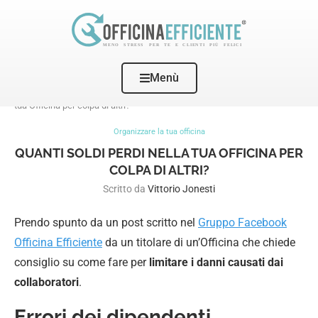
Menù
Home
Organizzare la tua officina
Quanti soldi perdi nella
tua Officina per colpa di altri?
Organizzare la tua officina
QUANTI SOLDI PERDI NELLA TUA OFFICINA PER
COLPA DI ALTRI?
Scritto da
Vittorio Jonesti
Prendo spunto da un post scritto nel
Gruppo Facebook
Officina Efficiente
da un titolare di un’Officina che chiede
consiglio su come fare per
limitare i danni causati dai
collaboratori
.
Errori dei dipendenti