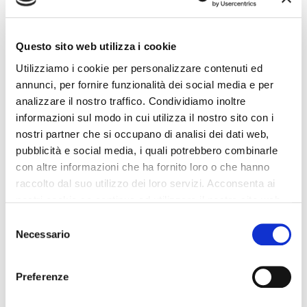
Vuoi rimanere aggiornato su Quanti soldi perdi nella
tua Officina per colpa di altri??
compila il modulo qui sotto!
Questo sito web utilizza i cookie
Utilizziamo i cookie per personalizzare contenuti ed
annunci, per fornire funzionalità dei social media e per
Nome
*
analizzare il nostro traffico. Condividiamo inoltre
informazioni sul modo in cui utilizza il nostro sito con i
nostri partner che si occupano di analisi dei dati web,
pubblicità e social media, i quali potrebbero combinarle
Email
*
con altre informazioni che ha fornito loro o che hanno
raccolto dal suo utilizzo dei loro servizi. Acconsenta ai
nostri cookie se continua ad utilizzare il nostro sito web.
Privacy
Selezione
Ho letto e acconsento l'informativa sulla privacy su
Necessario
del
www.officinaefficiente.it/privacy
*
consenso
Acconsento al trattamento dei dati per attività di
Preferenze
marketing
*