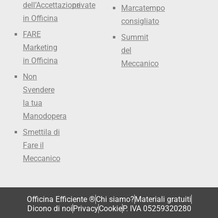
dell’Accettazione
private
Marcatempo
in Officina
consigliato
FARE
Summit
Marketing
del
in Officina
Meccanico
Non
Svendere
la tua
Manodopera
Smettila di
Fare il
Meccanico
Officina Efficiente ®
Chi siamo?
Materiali gratuiti
Dicono di noi
Privacy
Cookie
P. IVA 05259320280