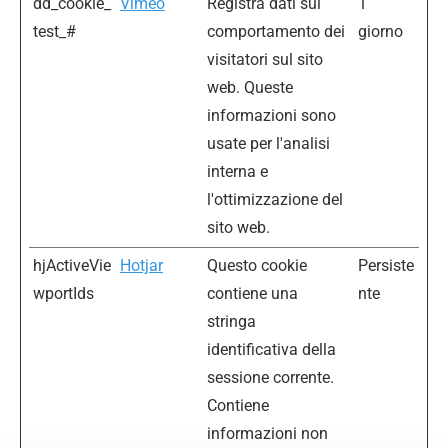
dd_cookie_
Vimeo
Registra dati sul
1
test_#
comportamento dei
giorno
visitatori sul sito
web. Queste
informazioni sono
usate per l'analisi
interna e
l'ottimizzazione del
sito web.
hjActiveVie
Hotjar
Questo cookie
Persiste
wportIds
contiene una
nte
stringa
identificativa della
sessione corrente.
Contiene
informazioni non