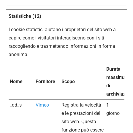
Statistiche (12)
I cookie statistici aiutano i proprietari del sito web a
capire come i visitatori interagiscono con i siti
raccogliendo e trasmettendo informazioni in forma
anonima.
Durata
massima
Nome
Fornitore
Scopo
di
archiviazion
_dd_s
Vimeo
Registra la velocità
1
e le prestazioni del
giorno
sito web. Questa
funzione può essere