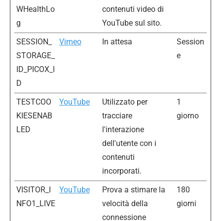
WHealthLo
contenuti video di
g
YouTube sul sito.
SESSION_
Vimeo
In attesa
Session
STORAGE_
e
ID_PICOX_I
D
TESTCOO
YouTube
Utilizzato per
1
KIESENAB
tracciare
giorno
LED
l'interazione
dell'utente con i
contenuti
incorporati.
VISITOR_I
YouTube
Prova a stimare la
180
NFO1_LIVE
velocità della
giorni
connessione