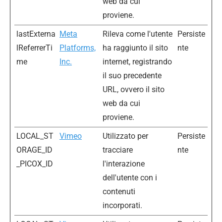
web da cui
proviene.
lastExterna
Meta
Rileva come l'utente
Persiste
lReferrerTi
Platforms,
ha raggiunto il sito
nte
me
Inc.
internet, registrando
il suo precedente
URL, ovvero il sito
web da cui
proviene.
LOCAL_ST
Vimeo
Utilizzato per
Persiste
ORAGE_ID
tracciare
nte
_PICOX_ID
l'interazione
dell'utente con i
contenuti
incorporati.