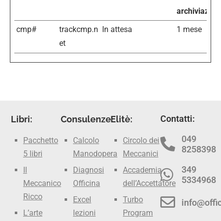
archiviazion
cmp#
trackcmp.n
In attesa
1 mese
et
Contatti:
Libri:
Consulenze:
Elitè:
049
Pacchetto
Calcolo
Circolo dei
8258398
5 libri
Manodopera
Meccanici
349
Il
Diagnosi
Accademia
5334968
Meccanico
Officina
dell’Accettatore
Ricco
Excel
Turbo
info@offic
L’arte
lezioni
Program