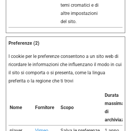
temi cromatici e di
altre impostazioni
del sito.
Preferenze (2)
I cookie per le preferenze consentono a un sito web di
ricordare le informazioni che influenzano il modo in cui
il sito si comporta o si presenta, come la lingua
preferita o la regione che ti trovi
Durata
massima
Nome
Fornitore
Scopo
di
archiviazion
player
Vimeo
Salva le preferenze
1 anno