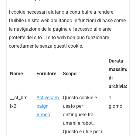
I cookie necessari aiutano a contribuire a rendere
fruibile un sito web abilitando le funzioni di base come
la navigazione della pagina e l'accesso alle aree
protette del sito. Il sito web non può funzionare
correttamente senza questi cookie.
Durata
massima
Nome
Fornitore
Scopo
di
archiviazion
__cf_bm
Activecam
Questo cookie è
1
[x2]
paign
usato per
giorno
Vimeo
distinguere tra
umani e robot.
Questo è utile per il