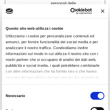
personali delle
sottopagine visitate
dal visitatore; le
informazioni
Questo sito web utilizza i cookie
vengono utilizzate
Utilizziamo i cookie per personalizzare contenuti ed
per ottimizzare
annunci, per fornire funzionalità dei social media e per
l’esperienza del
analizzare il nostro traffico. Condividiamo inoltre
visitatore.
informazioni sul modo in cui utilizza il nostro sito con i
nostri partner che si occupano di analisi dei dati web,
hjViewportI
Hotjar
Salva la dimensione
Session
pubblicità e social media, i quali potrebbero combinarle
d
dello schermo
e
con altre informazioni che ha fornito loro o che hanno
dell'utente per
raccolto dal suo utilizzo dei loro servizi. Acconsenta ai
adattare la
nostri cookie se continua ad utilizzare il nostro sito web.
dimensione delle
Selezione
immagini sul sito
Necessario
del
internet.
consenso