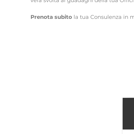
vera svolta ai guadagni della tua Offic
Prenota subito
la tua Consulenza in 