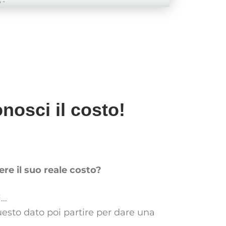
nosci il costo!
re il suo reale costo?
i…
uesto dato poi partire per dare una