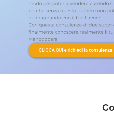
modo per poterla vendere essendo si
perchè senza questo numero non potr
guadagnando con il tuo Lavoro!
Con questa consulenza di due super e
finalmente conoscere realmente il tu
Manodopera!
CLICCA QUI e richiedi la consulenza
Co