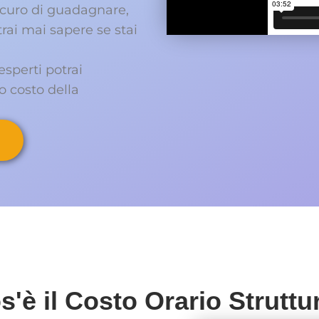
curo di guadagnare,
ai mai sapere se stai
sperti potrai
o costo della
s'è il Costo Orario Struttu