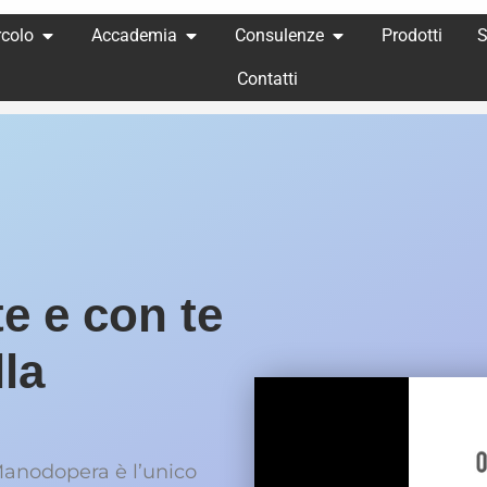
rcolo
Accademia
Consulenze
Prodotti
S
Contatti
e e con te
la
Manodopera è l’unico