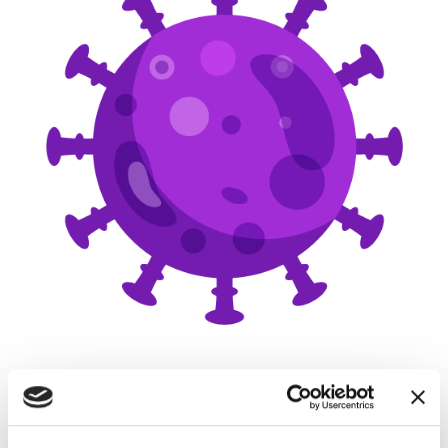
E ad essere sincere tra i molti che hanno scelto la prima
strada vedo chi si sta impegnando ancora di più in questo
momento per prendere ancora più vantaggio distaccando