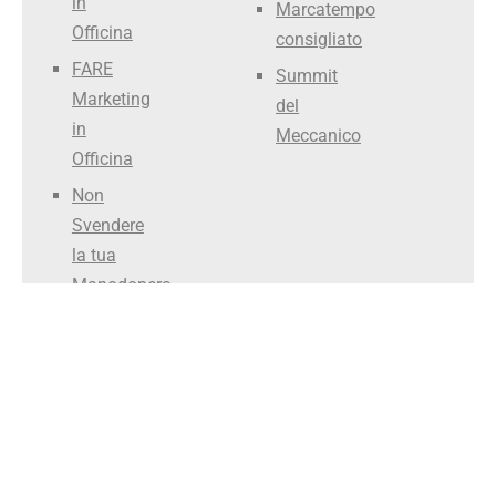
in
Marcatempo
Officina
consigliato
FARE
Summit
Marketing
del
in
Meccanico
Officina
Non
Svendere
la tua
Manodopera
Smettila
di Fare il
Meccanico
Officina Efficiente ®
Chi siamo?
Materiali gratuiti
Dicono di noi
Privacy
Cookie
P. IVA 05259320280