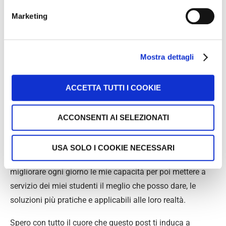
numero è destinato a moltiplicarsi in maniera
Marketing
esponenziale, offrendo però ben poca sostanza.
Perché la sostanza in questo specifico settore richiede
Mostra dettagli
conoscenze specifiche, capacità di analisi, rapporto con
chi lavora
in Officina tutti i giorni, e queste non sono
ACCETTA TUTTI I COOKIE
attitudini che apprendi in una notte, sono capacità che
richiedono anni per essere acquisite.
ACCONSENTI AI SELEZIONATI
Capacità che io stesso mi domando tutti i giorni se
posseggo, e questo dubbio mi spinge a continuare a
USA SOLO I COOKIE NECESSARI
studiare, a formarmi, ad apprendere, a lavorare per
migliorare ogni giorno le mie capacità per poi mettere a
servizio dei miei studenti il meglio che posso dare, le
soluzioni più pratiche e applicabili alle loro realtà.
Spero con tutto il cuore che questo post ti induca a