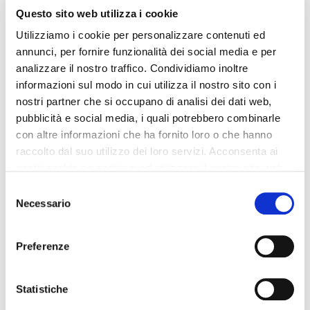
i concorrenti, e si sa che il vantaggio è sempre una cosa
Questo sito web utilizza i cookie
buona.
Utilizziamo i cookie per personalizzare contenuti ed
annunci, per fornire funzionalità dei social media e per
Il secondo avrà da lavorare non poco, ma non ha
analizzare il nostro traffico. Condividiamo inoltre
alternative. O passa al livello superiore o indietreggia nel
informazioni sul modo in cui utilizza il nostro sito con i
gruppo inferiore, compromettendo anni e anni di lavoro.
nostri partner che si occupano di analisi dei dati web,
pubblicità e social media, i quali potrebbero combinarle
Il terzo gruppo è destinato a “donare” il proprio lavoro, i
con altre informazioni che ha fornito loro o che hanno
propri clienti ai primi due gruppi!
raccolto dal suo utilizzo dei loro servizi. Acconsenta ai
nostri cookie se continua ad utilizzare il nostro sito web.
Non mi sento di dirvi di frequentare i miei corsi, in questo
Selezione
post, voglio che questo sia un post che vi faccia meditare,
Necessario
del
che vi faccia pensare a quale futuro volete appartenere.
consenso
Preferenze
L’unico consiglio che mi sento di darvi è quello di stare
molto attenti a chi vi propone in questi momenti
Statistiche
formazione per la Gestione è il Marketing, perché se già
prima molti si erano improvvisati “formatori” oggi, il loro