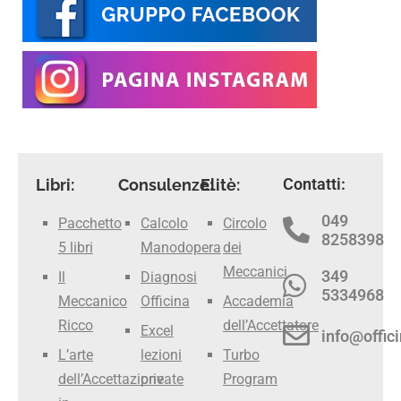
Contatti:
Libri:
Consulenze:
Elitè:
049
Pacchetto
Calcolo
Circolo
8258398
5 libri
Manodopera
dei
Meccanici
349
Il
Diagnosi
5334968
Meccanico
Officina
Accademia
Ricco
dell’Accettatore
Excel
info@offici
L’arte
lezioni
Turbo
dell’Accettazione
private
Program