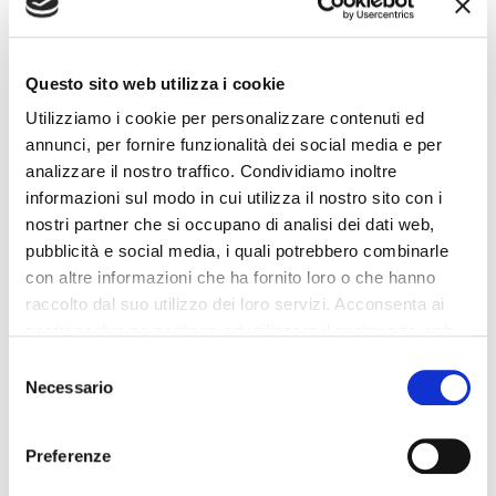
cosa vorrei che…
SCOPRI DI PIÙ
Questo sito web utilizza i cookie
Utilizziamo i cookie per personalizzare contenuti ed
annunci, per fornire funzionalità dei social media e per
analizzare il nostro traffico. Condividiamo inoltre
informazioni sul modo in cui utilizza il nostro sito con i
nostri partner che si occupano di analisi dei dati web,
pubblicità e social media, i quali potrebbero combinarle
con altre informazioni che ha fornito loro o che hanno
raccolto dal suo utilizzo dei loro servizi. Acconsenta ai
nostri cookie se continua ad utilizzare il nostro sito web.
Selezione
Necessario
del
consenso
Preferenze
Vuoi portare cambiamenti nella tua Officina?