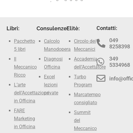
Contatti:
Libri:
Consulenze:
Elitè:
049
Pacchetto
Calcolo
Circolo dei
8258398
5 libri
Manodopera
Meccanici
349
Il
Diagnosi
Accademia
5334968
Meccanico
Officina
dell’Accettatore
Ricco
Excel
Turbo
info@offic
L’arte
lezioni
Program
dell’Accettazione
private
Marcatempo
in Officina
consigliato
FARE
Summit
Marketing
del
in Officina
Meccanico