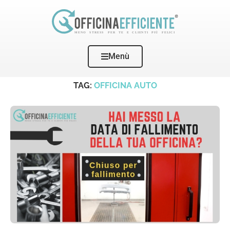
Menù
Home
Tags
Posts tagged with "officina auto"
TAG:
OFFICINA AUTO