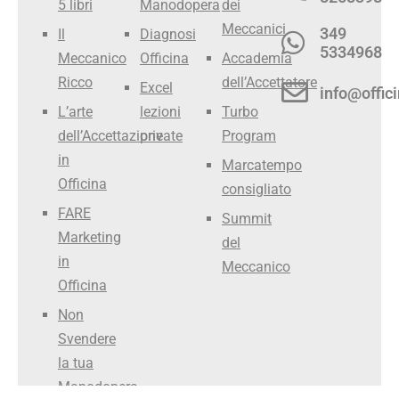
5 libri
Manodopera
dei
Meccanici
349
Il
Diagnosi
5334968
Meccanico
Officina
Accademia
Ricco
dell’Accettatore
Excel
info@offici
L’arte
lezioni
Turbo
dell’Accettazione
private
Program
in
Marcatempo
Officina
consigliato
FARE
Summit
Marketing
del
in
Meccanico
Officina
Non
Svendere
la tua
Manodopera