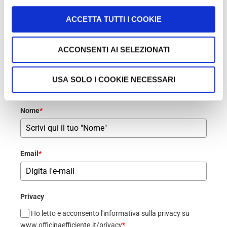
ACCETTA TUTTI I COOKIE
ACCONSENTI AI SELEZIONATI
Vuoi rimanere aggiornato su Che cos’è Officina
Efficiente e dove andrà??
compila il modulo qui sotto!
USA SOLO I COOKIE NECESSARI
Nome
*
Email
*
Privacy
Ho letto e acconsento l'informativa sulla privacy su
www.officinaefficiente.it/privacy
*