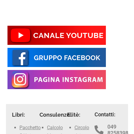
Contatti:
Libri:
Consulenze:
Elitè:
049
Pacchetto
Calcolo
Circolo
8258398