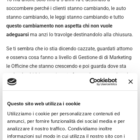
soccombere perché i clienti stanno cambiando, le auto
stanno cambiando, le leggi stanno cambiando e tutto
questo cambiamento non aspetta chi non vuole
adeguarsi
ma anzi lo travolge destinandolo alla chiusura.
Se ti sembra che io stia dicendo cazzate, guardati attorno
e osserva cosa fanno a livello di Gestione di di Marketing
le Officine che stanno crescendo e poi guarda dove sta
andando chi è invece rimasto fermo al passato e da solo
capirai che i cambiamenti non sono solo nella mia testa.
A questo punto non mi resta che invitarti a iscriverti al
Questo sito web utilizza i cookie
Gruppo Officina Efficiente per rimanere aggiornato anche
Utilizziamo i cookie per personalizzare contenuti ed
tu sui cambiamenti e trovare idee, spunti e soluzioni per
annunci, per fornire funzionalità dei social media e per
stare al passo con i tempi.
analizzare il nostro traffico. Condividiamo inoltre
informazioni sul modo in cui utilizza il nostro sito con i
Iscriviti al gruppo Facebook