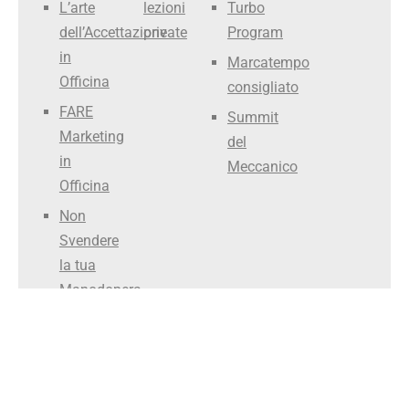
L’arte
lezioni
Turbo
dell’Accettazione
private
Program
in
Marcatempo
Officina
consigliato
FARE
Summit
Marketing
del
in
Meccanico
Officina
Non
Svendere
la tua
Manodopera
Smettila
di Fare il
Meccanico