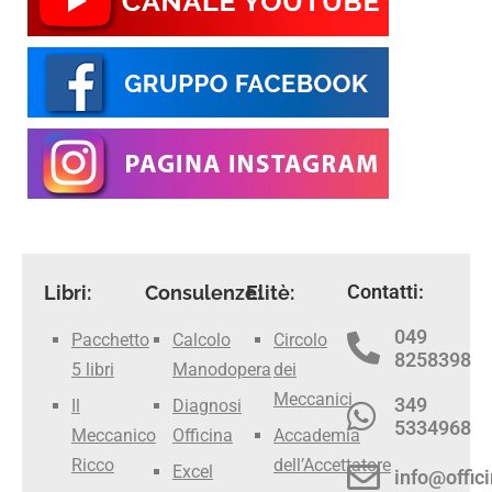
Contatti:
Libri:
Consulenze:
Elitè:
049
Pacchetto
Calcolo
Circolo
8258398
5 libri
Manodopera
dei
Meccanici
349
Il
Diagnosi
5334968
Meccanico
Officina
Accademia
Ricco
dell’Accettatore
Excel
info@offici