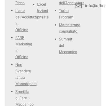
Ricco
dell’Accettatore
Excel
info@offici
L’arte
lezioni
Turbo
dell’Accettazione
private
Program
in
Marcatempo
Officina
consigliato
FARE
Summit
Marketing
del
in
Meccanico
Officina
Non
Svendere
la tua
Manodopera
Smettila
di Fare il
Meccanico