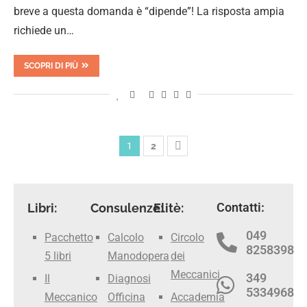
breve a questa domanda è “dipende”! La risposta ampia
richiede un…
SCOPRI DI PIÙ
1
2
Contatti:
Libri:
Consulenze:
Elitè:
049
Pacchetto
Calcolo
Circolo
8258398
5 libri
Manodopera
dei
Meccanici
349
Il
Diagnosi
5334968
Meccanico
Officina
Accademia