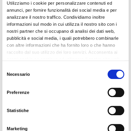
Utilizziamo i cookie per personalizzare contenuti ed
annunci, per fornire funzionalità dei social media e per
analizzare il nostro traffico. Condividiamo inoltre
informazioni sul modo in cui utilizza il nostro sito con i
nostri partner che si occupano di analisi dei dati web,
pubblicità e social media, i quali potrebbero combinarle
con altre informazioni che ha fornito loro o che hanno
raccolto dal suo utilizzo dei loro servizi. Acconsenta ai
nostri cookie se continua ad utilizzare il nostro sito web.
Selezione
Necessario
del
Se non lo comprendi tu che sei Meccanico…
consenso
Il mio amico Alessandro aveva l’auto che non funzionava
Preferenze
bene, si è recato dal suo Meccanico di fiducia
chiedendogli di dare un’occhiata alla sua auto, e se
Statistiche
poteva farlo il più velocemente possibile (che strano eh…),
perchè l’auto gli serviva…
Marketing