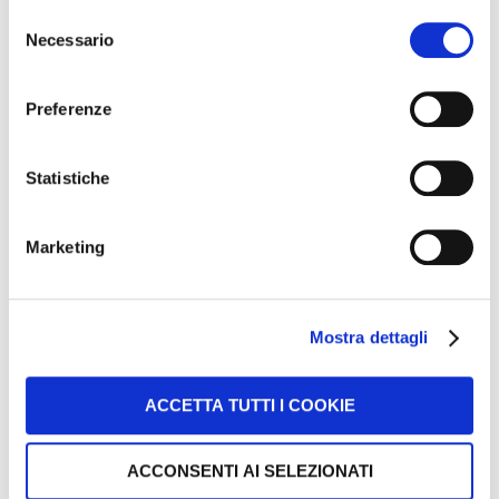
Selezione
Necessario
del
Email
*
consenso
Preferenze
Privacy
Statistiche
Ho letto e acconsento l'informativa sulla privacy su
www.officinaefficiente.it/privacy
*
Marketing
Acconsento al trattamento dei dati per attività di
marketing
*
Mostra dettagli
CLICCA QUI PER RIMANERE
AGGIORNATO
ACCETTA TUTTI I COOKIE
ACCONSENTI AI SELEZIONATI