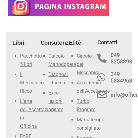
Contatti:
Libri:
Consulenze:
Elitè:
049
Pacchetto
Calcolo
Circolo
8258398
5 libri
Manodopera
dei
Meccanici
349
Il
Diagnosi
5334968
Meccanico
Officina
Accademia
Ricco
dell’Accettatore
Excel
info@offici
L’arte
lezioni
Turbo
dell’Accettazione
private
Program
in
Marcatempo
Officina
consigliato
FARE