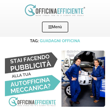
Menù
Home
Tags
Posts tagged with "guadagni officina"
TAG:
GUADAGNI OFFICINA