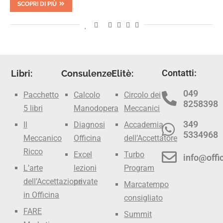
SCOPRI DI PIÙ
Contatti:
Libri:
Consulenze:
Elitè:
049
Pacchetto
Calcolo
Circolo dei
8258398
5 libri
Manodopera
Meccanici
349
Il
Diagnosi
Accademia
5334968
Meccanico
Officina
dell’Accettatore
Ricco
Excel
Turbo
info@offic
L’arte
lezioni
Program
dell’Accettazione
private
Marcatempo
in Officina
consigliato
FARE
Summit