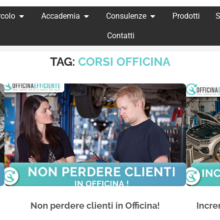
rcolo
Accademia
Consulenze
Prodotti
S
Contatti
TAG:
CORSI OFFICINA
Non perdere clienti in Officina!
Increm