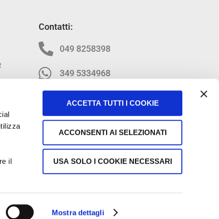
Contatti:
049 8258398
e
349 5334968
info@officinaefficiente.it
ACCETTA TUTTI I COOKIE
ial
tilizza
ACCONSENTI AI SELEZIONATI
USA SOLO I COOKIE NECESSARI
e il
IVA 05259320280
Mostra dettagli