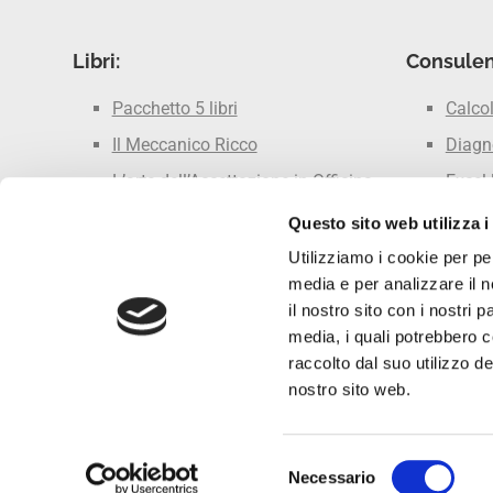
Libri:
Consulen
Pacchetto 5 libri
Calco
Il Meccanico Ricco
Diagno
L’arte dell’Accettazione in Officina
Excel 
FARE Marketing in Officina
Questo sito web utilizza i
Non Svendere la tua Manodopera
Utilizziamo i cookie per pe
media e per analizzare il n
Smettila di Fare il Meccanico
il nostro sito con i nostri 
media, i quali potrebbero 
raccolto dal suo utilizzo de
nostro sito web.
Officina Efficie
Selezione
Necessario
del