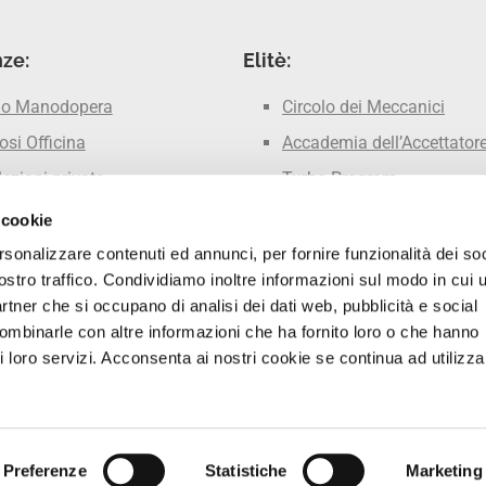
ze:
Elitè:
lo Manodopera
Circolo dei Meccanici
si Officina
Accademia dell’Accettator
lezioni private
Turbo Program
Marcatempo consigliato
 cookie
Summit del Meccanico
rsonalizzare contenuti ed annunci, per fornire funzionalità dei soc
ostro traffico. Condividiamo inoltre informazioni sul modo in cui u
partner che si occupano di analisi dei dati web, pubblicità e social
combinarle con altre informazioni che ha fornito loro o che hanno
i loro servizi. Acconsenta ai nostri cookie se continua ad utilizzar
nte ®
Chi siamo?
Materiali gratuiti
Dicono di noi
Privacy
Cookie
P. 
Preferenze
Statistiche
Marketing