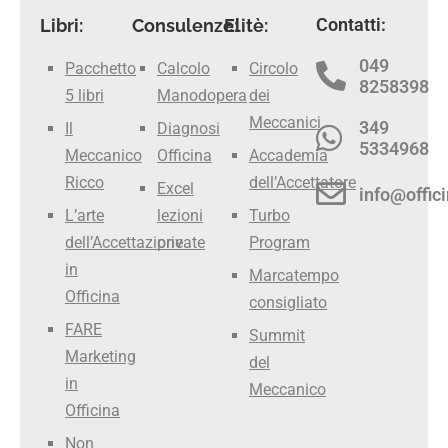
Contatti:
Libri:
Consulenze:
Elitè:
049
Pacchetto
Calcolo
Circolo
8258398
5 libri
Manodopera
dei
Meccanici
349
Il
Diagnosi
5334968
Meccanico
Officina
Accademia
Ricco
dell’Accettatore
Excel
info@offici
L’arte
lezioni
Turbo
dell’Accettazione
private
Program
in
Marcatempo
Officina
consigliato
FARE
Summit
Marketing
del
in
Meccanico
Officina
Non