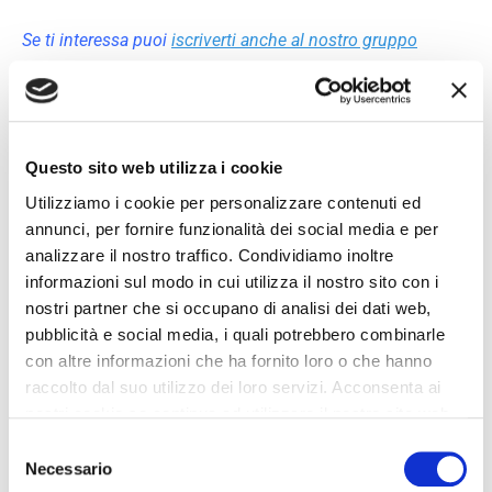
Se ti interessa puoi
iscriverti anche al nostro gruppo
Facebook
, dove troverai molti altri colleghi Meccanici
come te e dove si discute di gestione delle officine.
Questo sito web utilizza i cookie
Utilizziamo i cookie per personalizzare contenuti ed
annunci, per fornire funzionalità dei social media e per
analizzare il nostro traffico. Condividiamo inoltre
informazioni sul modo in cui utilizza il nostro sito con i
Vuoi rimanere aggiornato su PREZZI BASSI =
nostri partner che si occupano di analisi dei dati web,
FALLIMENTO! Li stai facendo anche nella tua
Officina??
pubblicità e social media, i quali potrebbero combinarle
compila il modulo qui sotto!
con altre informazioni che ha fornito loro o che hanno
raccolto dal suo utilizzo dei loro servizi. Acconsenta ai
nostri cookie se continua ad utilizzare il nostro sito web.
Nome
*
Selezione
Necessario
del