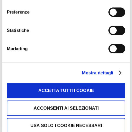
consenso
Email
*
Preferenze
Statistiche
Privacy
Ho letto e acconsento l'informativa sulla privacy su
Marketing
www.officinaefficiente.it/privacy
*
Acconsento al trattamento dei dati per attività di
marketing
*
Mostra dettagli
CLICCA QUI PER RIMANERE
ACCETTA TUTTI I COOKIE
AGGIORNATO
ACCONSENTI AI SELEZIONATI
USA SOLO I COOKIE NECESSARI