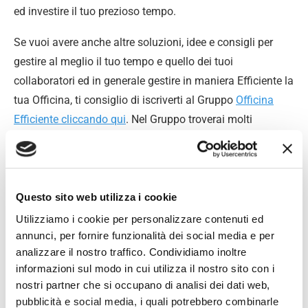
ed investire il tuo prezioso tempo.
Se vuoi avere anche altre soluzioni, idee e consigli per
gestire al meglio il tuo tempo e quello dei tuoi
collaboratori ed in generale gestire in maniera Efficiente la
tua Officina, ti consiglio di iscriverti al Gruppo
Officina
Efficiente cliccando qui
. Nel Gruppo troverai molti
materiali utili ed idee già belle e pronte e potrai
confrontarti su tematiche che riguardano la gestione delle
Officine con tanti tuoi colleghi titolari di Officina come te.
Questo sito web utilizza i cookie
Iscriviti al gruppo Facebook dedicato ai
Utilizziamo i cookie per personalizzare contenuti ed
annunci, per fornire funzionalità dei social media e per
Meccanici
analizzare il nostro traffico. Condividiamo inoltre
informazioni sul modo in cui utilizza il nostro sito con i
Non aspettare, chiedi di essere ammesso al Gruppo
nostri partner che si occupano di analisi dei dati web,
chiuso riservato solo ai titolari di un’Officina. Ti aspetto
pubblicità e social media, i quali potrebbero combinarle