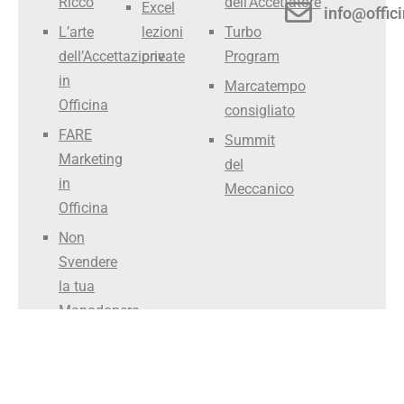
Ricco
dell’Accettatore
Excel
info@offici
L’arte
lezioni
Turbo
dell’Accettazione
private
Program
in
Marcatempo
Officina
consigliato
FARE
Summit
Marketing
del
in
Meccanico
Officina
Non
Svendere
la tua
Manodopera
Smettila
di Fare il
Meccanico