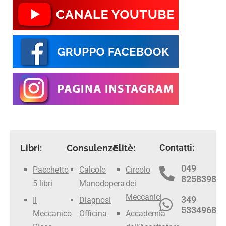
Contatti:
Libri:
Consulenze:
Elitè:
049
Pacchetto
Calcolo
Circolo
8258398
5 libri
Manodopera
dei
Meccanici
349
Il
Diagnosi
5334968
Meccanico
Officina
Accademia