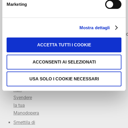
8258398
Marketing
5 libri
Manodopera
Meccanici
349
Il
Diagnosi
Accademia
5334968
Meccanico
Officina
dell’Accettatore
Mostra dettagli
Ricco
Excel
Turbo
info@offic
L’arte
lezioni
Program
ACCETTA TUTTI I COOKIE
dell’Accettazione
private
Marcatempo
in Officina
consigliato
ACCONSENTI AI SELEZIONATI
FARE
Summit
Marketing
del
USA SOLO I COOKIE NECESSARI
in Officina
Meccanico
Non
Svendere
la tua
Manodopera
Smettila di