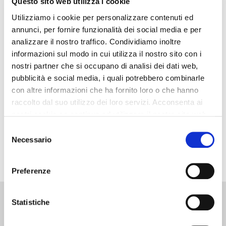
Questo sito web utilizza i cookie
IN QUESTA OFFICINA NON SI FANNO
Utilizziamo i cookie per personalizzare contenuti ed
PREVENTIVI
annunci, per fornire funzionalità dei social media e per
analizzare il nostro traffico. Condividiamo inoltre
Il titolo di questo post dovrebbe essere un cartello che
informazioni sul modo in cui utilizza il nostro sito con i
dovresti avere appeso all’entrata della tua officina! IN
nostri partner che si occupano di analisi dei dati web,
QUESTA OFFICINA NON SI FANNO PREVENTIVI Penso
pubblicità e social media, i quali potrebbero combinarle
che su questo tu sia d’accordo con me. Sento troppo
con altre informazioni che ha fornito loro o che hanno
raccolto dal suo utilizzo dei loro servizi. Acconsenta ai
spesso meccanici lamentarsi di fare…
nostri cookie se continua ad utilizzare il nostro sito web.
Selezione
SCOPRI DI PIÙ
Necessario
del
consenso
Preferenze
Contatti:
Libri:
Consulenze:
Elitè:
Statistiche
049
Pacchetto
Calcolo
Circolo dei