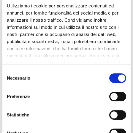
Utilizziamo i cookie per personalizzare contenuti ed
annunci, per fornire funzionalità dei social media e per
analizzare il nostro traffico. Condividiamo inoltre
informazioni sul modo in cui utilizza il nostro sito con i
nostri partner che si occupano di analisi dei dati web,
pubblicità e social media, i quali potrebbero combinarle
con altre informazioni che ha fornito loro o che hanno
raccolto dal suo utilizzo dei loro servizi. Acconsenta ai
nostri cookie se continua ad utilizzare il nostro sito web.
Selezione
Come avere recensioni positive per la tua
Necessario
del
Officina
consenso
Avere un buon Feedback per la tua Autofficina sulla
Preferenze
pagina business di google ti fa arrivare molta più
Clientela. Ma come fare ad avere più recensioni positive
Statistiche
che negative? La risposta è molto semplice e te la spiego
nel video…