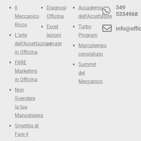
349
Il
Diagnosi
Accademia
5334968
Meccanico
Officina
dell’Accettatore
Ricco
Excel
Turbo
info@offic
L’arte
lezioni
Program
dell’Accettazione
private
Marcatempo
in Officina
consigliato
FARE
Summit
Marketing
del
in Officina
Meccanico
Non
Svendere
la tua
Manodopera
Smettila di
Fare il