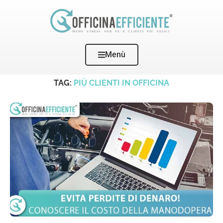
Menù
Home
Tags
Posts tagged with "più clienti in officina"
TAG:
PIÙ CLIENTI IN OFFICINA