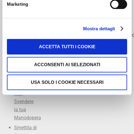
8258398
Marketing
5 libri
Manodopera
Meccanici
349
Il
Diagnosi
Accademia
5334968
Meccanico
Officina
dell’Accettatore
Mostra dettagli
Ricco
Excel
Turbo
info@offic
L’arte
lezioni
Program
ACCETTA TUTTI I COOKIE
dell’Accettazione
private
Marcatempo
in Officina
consigliato
ACCONSENTI AI SELEZIONATI
FARE
Summit
Marketing
del
USA SOLO I COOKIE NECESSARI
in Officina
Meccanico
Non
Svendere
la tua
Manodopera
Smettila di