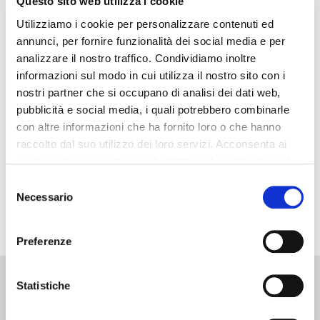
Questo sito web utilizza i cookie
Utilizziamo i cookie per personalizzare contenuti ed
Farti ascoltare dai dipendenti della tua Officina
annunci, per fornire funzionalità dei social media e per
analizzare il nostro traffico. Condividiamo inoltre
Quando parlo con i Titolari di Officina mi sento dire molte
informazioni sul modo in cui utilizza il nostro sito con i
volte che i loro collaboratori o dipendenti (non mi piace
nostri partner che si occupano di analisi dei dati web,
molto la parola dipendente perché indica una persona che
pubblicità e social media, i quali potrebbero combinarle
dipende da qualcosa e sinceramente mi urta pensare che
con altre informazioni che ha fornito loro o che hanno
raccolto dal suo utilizzo dei loro servizi. Acconsenta ai
qualcuno…
nostri cookie se continua ad utilizzare il nostro sito web.
Selezione
SCOPRI DI PIÙ
Necessario
del
consenso
Preferenze
Contatti:
Libri:
Consulenze:
Elitè:
Statistiche
049
Pacchetto
Calcolo
Circolo dei