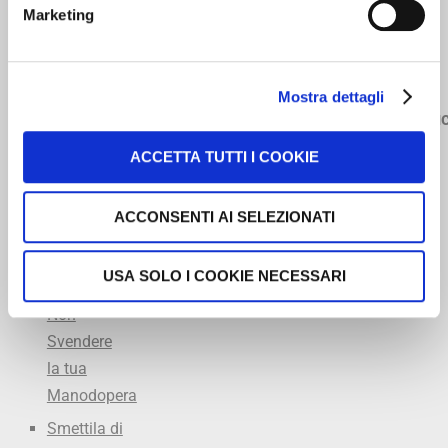
8258398
Marketing
5 libri
Manodopera
Meccanici
349
Il
Diagnosi
Accademia
5334968
Meccanico
Officina
dell’Accettatore
Mostra dettagli
Ricco
Excel
Turbo
info@offic
L’arte
lezioni
Program
ACCETTA TUTTI I COOKIE
dell’Accettazione
private
Marcatempo
in Officina
consigliato
ACCONSENTI AI SELEZIONATI
FARE
Summit
Marketing
del
USA SOLO I COOKIE NECESSARI
in Officina
Meccanico
Non
Svendere
la tua
Manodopera
Smettila di