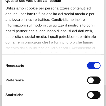
Questo sito web utilizza i cookie
Hai messo la data di fallimento della tua
Utilizziamo i cookie per personalizzare contenuti ed
Officina?
annunci, per fornire funzionalità dei social media e per
analizzare il nostro traffico. Condividiamo inoltre
È una vita che lavoro all’interno del mondo
informazioni sul modo in cui utilizza il nostro sito con i
dell’autoriparazione e posso dire di conoscerlo molto
nostri partner che si occupano di analisi dei dati web,
bene. Magari meno dal punto di vista tecnico in quanto
pubblicità e social media, i quali potrebbero combinarle
ho scelto di approfondire la gestione dell’Officina, in
con altre informazioni che ha fornito loro o che hanno
raccolto dal suo utilizzo dei loro servizi. Acconsenta ai
particolar modo il Marketing specifico e fatto…
nostri cookie se continua ad utilizzare il nostro sito web.
Selezione
SCOPRI DI PIÙ
Necessario
del
consenso
Preferenze
Contatti:
Libri:
Consulenze:
Elitè:
Statistiche
049
Pacchetto
Calcolo
Circolo dei