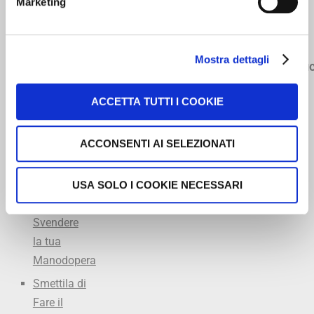
Marketing
349
Il
Diagnosi
Accademia
5334968
Meccanico
Officina
dell’Accettatore
Ricco
Mostra dettagli
Excel
Turbo
info@offic
L’arte
lezioni
Program
dell’Accettazione
private
ACCETTA TUTTI I COOKIE
Marcatempo
in Officina
consigliato
FARE
ACCONSENTI AI SELEZIONATI
Summit
Marketing
del
in Officina
Meccanico
USA SOLO I COOKIE NECESSARI
Non
Svendere
la tua
Manodopera
Smettila di
Fare il