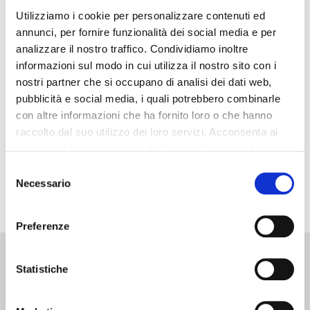
Utilizziamo i cookie per personalizzare contenuti ed
Nuovo Business per le Officine nel 2017?
annunci, per fornire funzionalità dei social media e per
La domanda posta da Ernesto nel gruppo Facebook
analizzare il nostro traffico. Condividiamo inoltre
informazioni sul modo in cui utilizza il nostro sito con i
Officina Efficiente mi ha fatto capire che bisogna fare
nostri partner che si occupano di analisi dei dati web,
chiarezza sull’argomento e farlo prima che qualcuno si
pubblicità e social media, i quali potrebbero combinarle
faccia male…e non parlo della corrente ma degli
con altre informazioni che ha fornito loro o che hanno
investimenti sia di soldi che di altre…
raccolto dal suo utilizzo dei loro servizi. Acconsenta ai
nostri cookie se continua ad utilizzare il nostro sito web.
SCOPRI DI PIÙ
Selezione
Necessario
del
consenso
Preferenze
Contatti:
Libri:
Consulenze:
Elitè:
Statistiche
049
Pacchetto
Calcolo
Circolo dei
8258398
5 libri
Manodopera
Meccanici