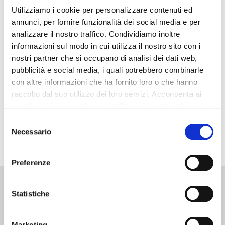
Utilizziamo i cookie per personalizzare contenuti ed
annunci, per fornire funzionalità dei social media e per
Come non avere mai l’Officina vuota?
analizzare il nostro traffico. Condividiamo inoltre
informazioni sul modo in cui utilizza il nostro sito con i
Anche se non dovrebbe capitare che in un’Officina ci
nostri partner che si occupano di analisi dei dati web,
siano dei periodi con poco lavoro essendo una attività
pubblicità e social media, i quali potrebbero combinarle
che in teoria non risente delle stagioni, so per esperienza
con altre informazioni che ha fornito loro o che hanno
che ci sono dei mesi o periodi in cui c’è un calo…
raccolto dal suo utilizzo dei loro servizi. Acconsenta ai
nostri cookie se continua ad utilizzare il nostro sito web.
SCOPRI DI PIÙ
Selezione
Necessario
del
consenso
Preferenze
Contatti:
Libri:
Consulenze:
Elitè:
Statistiche
049
Pacchetto
Calcolo
Circolo dei
8258398
5 libri
Manodopera
Meccanici
Marketing