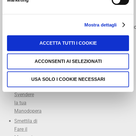
349
Il
Diagnosi
Accademia
5334968
Meccanico
Officina
dell’Accettatore
Ricco
Mostra dettagli
Excel
Turbo
info@offic
L’arte
lezioni
Program
dell’Accettazione
private
ACCETTA TUTTI I COOKIE
Marcatempo
in Officina
consigliato
FARE
ACCONSENTI AI SELEZIONATI
Summit
Marketing
del
in Officina
Meccanico
USA SOLO I COOKIE NECESSARI
Non
Svendere
la tua
Manodopera
Smettila di
Fare il