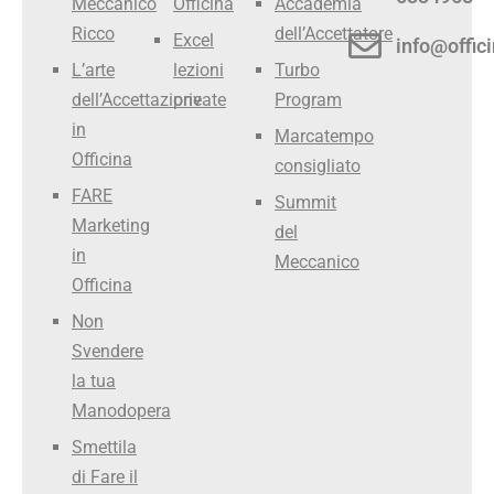
Meccanico
Officina
Accademia
Ricco
dell’Accettatore
Excel
info@offici
L’arte
lezioni
Turbo
dell’Accettazione
private
Program
in
Marcatempo
Officina
consigliato
FARE
Summit
Marketing
del
in
Meccanico
Officina
Non
Svendere
la tua
Manodopera
Smettila
di Fare il