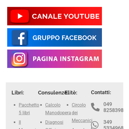
Contatti:
Libri:
Consulenze:
Elitè:
049
Pacchetto
Calcolo
Circolo
8258398
5 libri
Manodopera
dei
Meccanici
349
Il
Diagnosi
5334968