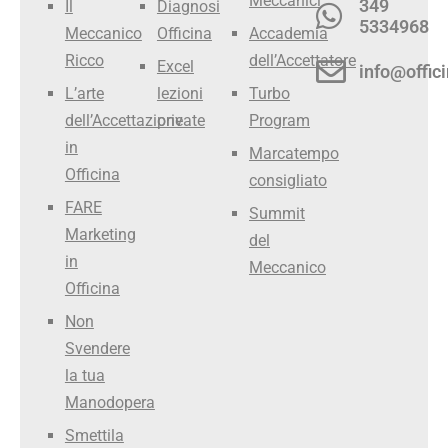
Meccanici
349
Il
Diagnosi
5334968
Meccanico
Officina
Accademia
Ricco
dell’Accettatore
Excel
info@offici
L’arte
lezioni
Turbo
dell’Accettazione
private
Program
in
Marcatempo
Officina
consigliato
FARE
Summit
Marketing
del
in
Meccanico
Officina
Non
Svendere
la tua
Manodopera
Smettila