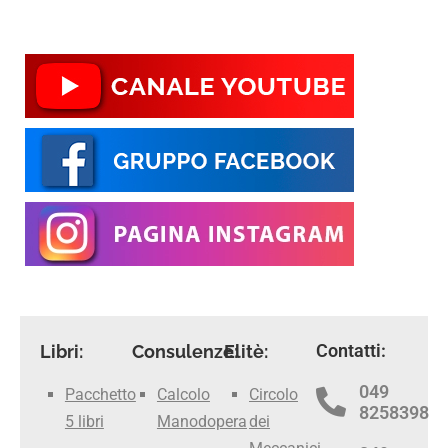
Contatti:
Libri:
Consulenze:
Elitè:
049
Pacchetto
Calcolo
Circolo
8258398
5 libri
Manodopera
dei