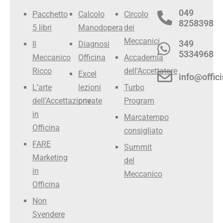
049
Pacchetto
Calcolo
Circolo
8258398
5 libri
Manodopera
dei
Meccanici
349
Il
Diagnosi
5334968
Meccanico
Officina
Accademia
Ricco
dell’Accettatore
Excel
info@offici
L’arte
lezioni
Turbo
dell’Accettazione
private
Program
in
Marcatempo
Officina
consigliato
FARE
Summit
Marketing
del
in
Meccanico
Officina
Non
Svendere