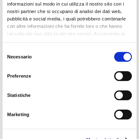
informazioni sul modo in cui utilizza il nostro sito con i
nostri partner che si occupano di analisi dei dati web,
pubblicità e social media, i quali potrebbero combinarle
Ti potrebbe interessare:
con altre informazioni che ha fornito loro o che hanno
raccolto dal suo utilizzo dei loro servizi. Acconsenta ai
nostri cookie se continua ad utilizzare il nostro sito web.
Selezione
Necessario
del
consenso
Preferenze
Se ti piacciono i video di Officina Efficiente iscriviti al
Statistiche
canale tramite il seguente tasto:
Marketing