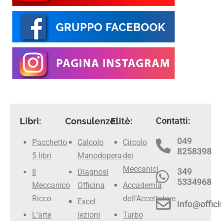
Contatti:
Libri:
Consulenze:
Elitè:
049
Pacchetto
Calcolo
Circolo
8258398
5 libri
Manodopera
dei
Meccanici
349
Il
Diagnosi
5334968
Meccanico
Officina
Accademia
Ricco
dell’Accettatore
Excel
info@offici
L’arte
lezioni
Turbo