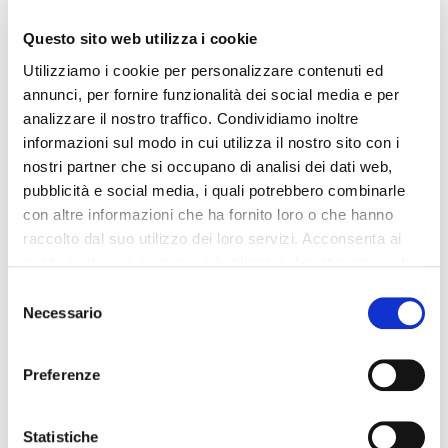
Questo sito web utilizza i cookie
Cosa ne pensi al riguardo? Fammi sapere nei commenti
qui sotto la tua opinione!
Utilizziamo i cookie per personalizzare contenuti ed
annunci, per fornire funzionalità dei social media e per
analizzare il nostro traffico. Condividiamo inoltre
informazioni sul modo in cui utilizza il nostro sito con i
Ti potrebbe interessare:
nostri partner che si occupano di analisi dei dati web,
pubblicità e social media, i quali potrebbero combinarle
con altre informazioni che ha fornito loro o che hanno
raccolto dal suo utilizzo dei loro servizi. Acconsenta ai
nostri cookie se continua ad utilizzare il nostro sito web.
Selezione
Necessario
del
consenso
Preferenze
Se ti piacciono i video di Officina Efficiente iscriviti al
canale tramite il seguente tasto:
Statistiche