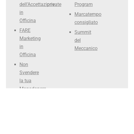
dell’Accettazione
private
Program
in
Marcatempo
Officina
consigliato
FARE
Summit
Marketing
del
in
Meccanico
Officina
Non
Svendere
la tua
Manodopera
Smettila
di Fare il
Meccanico