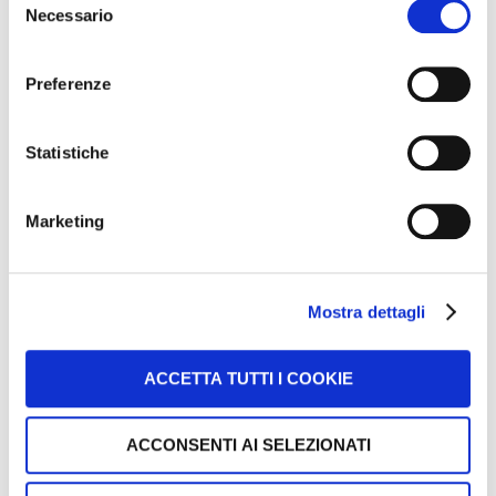
Necessario
del
consenso
Preferenze
Statistiche
Marketing
Mostra dettagli
ACCETTA TUTTI I COOKIE
Efficienza
ACCONSENTI AI SELEZIONATI
Inizia a migliorare da subito la tua Efficienza. Scopri come
puoi fare!