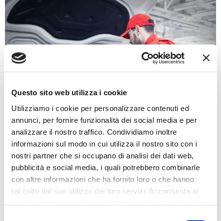
Questo sito web utilizza i cookie
Utilizziamo i cookie per personalizzare contenuti ed
annunci, per fornire funzionalità dei social media e per
analizzare il nostro traffico. Condividiamo inoltre
informazioni sul modo in cui utilizza il nostro sito con i
Marketing
nostri partner che si occupano di analisi dei dati web,
pubblicità e social media, i quali potrebbero combinarle
Inizia a migliorare da subito il tuo Marketing. Scopri come
con altre informazioni che ha fornito loro o che hanno
puoi fare!
raccolto dal suo utilizzo dei loro servizi. Acconsenta ai
nostri cookie se continua ad utilizzare il nostro sito web.
Clicca qui
Selezione