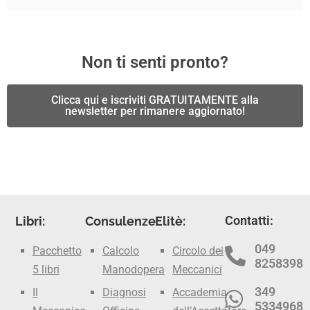
Non ti senti pronto?
Clicca qui e iscriviti GRATUITAMENTE alla
newsletter per rimanere aggiornato!
Contatti:
Libri:
Consulenze:
Elitè:
049
Pacchetto
Calcolo
Circolo dei
8258398
5 libri
Manodopera
Meccanici
349
Il
Diagnosi
Accademia
5334968