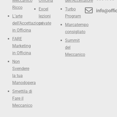
Meccanico
Officina
dell’Accettatore
Ricco
Excel
Turbo
info@offic
L’arte
lezioni
Program
dell’Accettazione
private
Marcatempo
in Officina
consigliato
FARE
Summit
Marketing
del
in Officina
Meccanico
Non
Svendere
la tua
Manodopera
Smettila di
Fare il
Meccanico