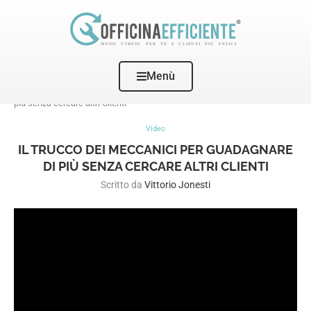
Menù
Home
Video
Il trucco dei Meccanici per guadagnare di
più senza cercare altri Clienti
Video
IL TRUCCO DEI MECCANICI PER GUADAGNARE
DI PIÙ SENZA CERCARE ALTRI CLIENTI
Scritto da
Vittorio Jonesti