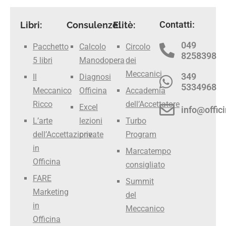
Contatti:
Libri:
Consulenze:
Elitè:
049
Pacchetto
Calcolo
Circolo
8258398
5 libri
Manodopera
dei
Meccanici
349
Il
Diagnosi
5334968
Meccanico
Officina
Accademia
Ricco
dell’Accettatore
Excel
info@offici
L’arte
lezioni
Turbo
dell’Accettazione
private
Program
in
Marcatempo
Officina
consigliato
FARE
Summit
Marketing
del
in
Meccanico
Officina