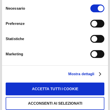
Selezione
Iscriviti subito per iniziare il prima possibile a riportare in
Necessario
del
crescita gli utili della tua Officina.
consenso
Buon lavoro Meccanici!
Preferenze
Statistiche
Marketing
Mostra dettagli
ACCETTA TUTTI I COOKIE
ACCONSENTI AI SELEZIONATI