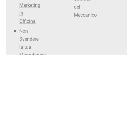
Marketing
del
in
Meccanico
Officina
Non
Svendere
la tua
Manodopera
Smettila
di Fare il
Meccanico
Officina Efficiente ®
Chi siamo?
Materiali gratuiti
Dicono di noi
Privacy
Cookie
P. IVA 05259320280