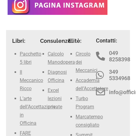
Contatti:
Libri:
Consulenze:
Elitè:
049
Pacchetto
Calcolo
Circolo
8258398
5 libri
Manodopera
dei
Meccanici
349
Il
Diagnosi
5334968
Meccanico
Officina
Accademia
Ricco
dell’Accettatore
Excel
info@offici
L’arte
lezioni
Turbo
dell’Accettazione
private
Program
in
Marcatempo
Officina
consigliato
FARE
Summit