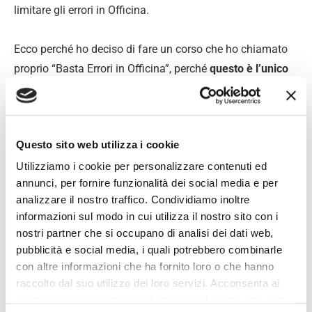
limitare gli errori in Officina.
Ecco perché ho deciso di fare un corso che ho chiamato
proprio “Basta Errori in Officina”, perché
questo è l’unico
punto che può migliorare in maniera consistente il tuo
utile.
Riduci gli errori in Officina
Questo sito web utilizza i cookie
Utilizziamo i cookie per personalizzare contenuti ed
Quante volte avresti voluto che la tua Officina fosse più
annunci, per fornire funzionalità dei social media e per
organizzata, in modo da evitarti sprechi di tempo, errori,
analizzare il nostro traffico. Condividiamo inoltre
inutile stress, ma soprattutto che ti facesse guadagnare?
informazioni sul modo in cui utilizza il nostro sito con i
nostri partner che si occupano di analisi dei dati web,
Ora puoi, se vuoi… ma tocca a te,
clicca qui
e guarda cosa
pubblicità e social media, i quali potrebbero combinarle
vedremo durante il corso!
con altre informazioni che ha fornito loro o che hanno
raccolto dal suo utilizzo dei loro servizi. Acconsenta ai
Riduci gli errori in Officina
nostri cookie se continua ad utilizzare il nostro sito web.