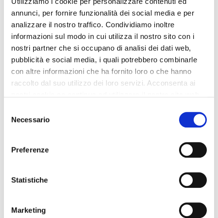
Utilizziamo i cookie per personalizzare contenuti ed
annunci, per fornire funzionalità dei social media e per
analizzare il nostro traffico. Condividiamo inoltre
informazioni sul modo in cui utilizza il nostro sito con i
nostri partner che si occupano di analisi dei dati web,
pubblicità e social media, i quali potrebbero combinarle
con altre informazioni che ha fornito loro o che hanno
raccolto dal suo utilizzo dei loro servizi. Acconsenta ai
nostri cookie se continua ad utilizzare il nostro sito web.
Selezione
Necessario
del
Vuoi rimanere aggiornato su Come farsi pagare in
consenso
Officina??
compila il modulo qui sotto!
Preferenze
Statistiche
Nome
*
Marketing