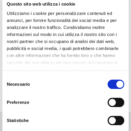
Questo sito web utilizza i cookie
Utilizziamo i cookie per personalizzare contenuti ed
[Video] Sfrutta il cambio gomme stagionale
annunci, per fornire funzionalità dei social media e per
per vendere di più nella tua Officina
analizzare il nostro traffico. Condividiamo inoltre
Il cambio gomme è un’opportunità? Nel periodo del
informazioni sul modo in cui utilizza il nostro sito con i
nostri partner che si occupano di analisi dei dati web,
cambio gomme c’è un enorme quantità di lavoro da fare e
pubblicità e social media, i quali potrebbero combinarle
i guadagni sono pochi purtroppo. Per questo motivo
con altre informazioni che ha fornito loro o che hanno
bisogna organizzarsi come si deve! Il cambio gomme può
raccolto dal suo utilizzo dei loro servizi. Acconsenta ai
essere un’ottima attività di…
nostri cookie se continua ad utilizzare il nostro sito web.
Selezione
SCOPRI DI PIÙ
Necessario
del
consenso
Preferenze
Statistiche
Contatti:
Libri:
Consulenze:
Elitè: