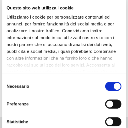
Questo sito web utilizza i cookie
Una buona pianificazione viene data dalle
Utilizziamo i cookie per personalizzare contenuti ed
riunioni
annunci, per fornire funzionalità dei social media e per
analizzare il nostro traffico. Condividiamo inoltre
Da cosa deriva la pianificazione? Cosa possiamo fare
informazioni sul modo in cui utilizza il nostro sito con i
per migliorare l’organizzazione della nostra Officina? Beh
nostri partner che si occupano di analisi dei dati web,
sicuramente una buona pianificazione deriva dalle
pubblicità e social media, i quali potrebbero combinarle
riunioni! Ad alcuni possono sembrare cose da
con altre informazioni che ha fornito loro o che hanno
raccolto dal suo utilizzo dei loro servizi. Acconsenta ai
multinazionali però le riunioni permettono di vedere punti
nostri cookie se continua ad utilizzare il nostro sito web.
di vista…
Selezione
Necessario
del
SCOPRI DI PIÙ
consenso
Preferenze
Statistiche
Contatti: