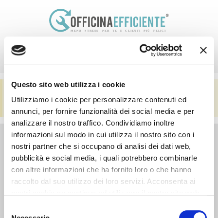
Menù
Questo sito web utilizza i cookie
Pagina in costruzione
Ci stiamo organizzando per fornirti tutte le informazioni necessarie sul
Utilizziamo i cookie per personalizzare contenuti ed
×
servizio.
annunci, per fornire funzionalità dei social media e per
analizzare il nostro traffico. Condividiamo inoltre
informazioni sul modo in cui utilizza il nostro sito con i
Contatti:
Libri:
Consulenze:
Elitè:
nostri partner che si occupano di analisi dei dati web,
pubblicità e social media, i quali potrebbero combinarle
049
Pacchetto
Calcolo
Circolo dei
con altre informazioni che ha fornito loro o che hanno
8258398
5 libri
Manodopera
Meccanici
raccolto dal suo utilizzo dei loro servizi. Acconsenta ai
349
Il
Diagnosi
Accademia
nostri cookie se continua ad utilizzare il nostro sito web.
5334968
Meccanico
Officina
dell’Accettatore
Selezione
Necessario