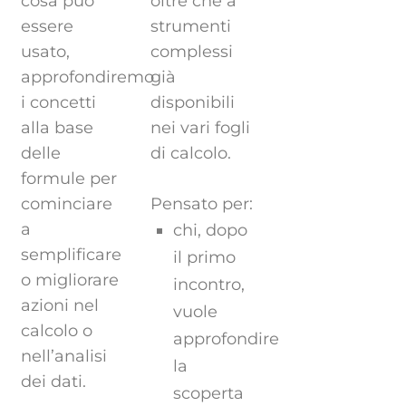
cosa può
oltre che a
essere
strumenti
usato,
complessi
approfondiremo
già
i concetti
disponibili
alla base
nei vari fogli
delle
di calcolo.
formule per
cominciare
Pensato per:
a
chi, dopo
semplificare
il primo
o migliorare
incontro,
azioni nel
vuole
calcolo o
approfondire
nell’analisi
la
dei dati.
scoperta