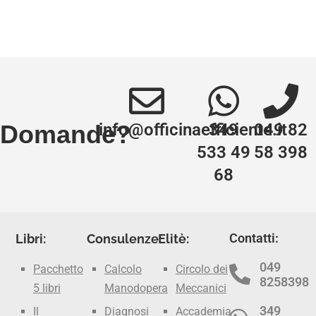
info@officinaefficiente.it
349
049 82
Domande?
533 49
58 398
68
Contatti:
Libri:
Consulenze:
Elitè:
049
Pacchetto
Calcolo
Circolo dei
8258398
5 libri
Manodopera
Meccanici
349
Il
Diagnosi
Accademia