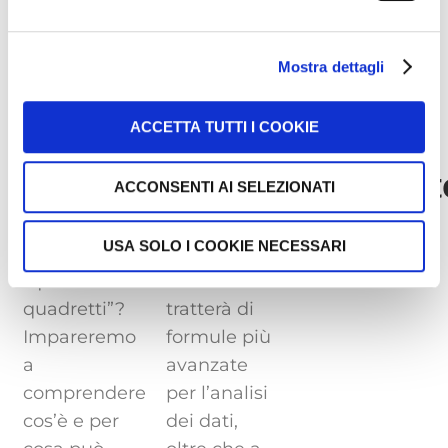
CLICCA QUI e impara ad usare Excel
Mostra dettagli
ACCETTA TUTTI I COOKIE
Corso
Corso
Corso
Base:
Intermedio:
Avanzat
ACCONSENTI AI SELEZIONATI
Pensi sia
Non solo
Presto
USA SOLO I COOKIE NECESSARI
solo un
semplici
disponibile…
“quaderno a
calcoli. Si
quadretti”?
tratterà di
Impareremo
formule più
a
avanzate
comprendere
per l’analisi
cos’è e per
dei dati,