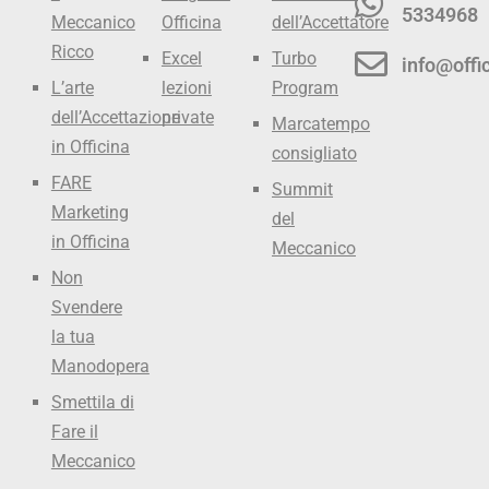
5334968
Meccanico
Officina
dell’Accettatore
Ricco
Excel
Turbo
info@offic
L’arte
lezioni
Program
dell’Accettazione
private
Marcatempo
in Officina
consigliato
FARE
Summit
Marketing
del
in Officina
Meccanico
Non
Svendere
la tua
Manodopera
Smettila di
Fare il
Meccanico