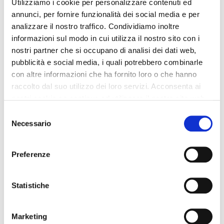
software
lavoro in
Utilizziamo i cookie per personalizzare contenuti ed
e
nell'ambito
annunci, per fornire funzionalità dei social media e per
Officina
Consulente
analizzare il nostro traffico. Condividiamo inoltre
dei
Efficiente
strategico
informazioni sul modo in cui utilizza il nostro sito con i
simulatori
dal 2018 e
per la
nostri partner che si occupano di analisi dei dati web,
di volo. Da
mi occupo
pubblicità e social media, i quali potrebbero combinarle
gestione
anni
dell'assistenza
con altre informazioni che ha fornito loro o che hanno
delle
collabora
clienti,
raccolto dal suo utilizzo dei loro servizi. Acconsenta ai
Officine e
con Vittorio
nostri cookie se continua ad utilizzare il nostro sito web.
dell'organizzazione
delle
a realizzare
degli eventi
Selezione
Carrozzerie.
Necessario
del
fogli di
e webinar e
Autore di
consenso
calcolo
supporto
ben 4 libri
automatizzati
Preferenze
Vittorio e i
specifici
per i
vari relatori
per il
progetti di
nei corsi
Statistiche
settore
Officina
che
dell'Automotive.
Efficiente.
creiamo.
Marketing