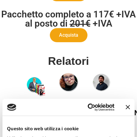
Pacchetto completo a 117€ +IVA
al posto di
201€
+IVA
Acquista
Relatori
MARCO
GIULIA
VITTORIO
RESCHIGLIA
JONESTI
JONESTI
Sviluppatore
Questo sito web utilizza i cookie
Sono Giulia,
Formatore