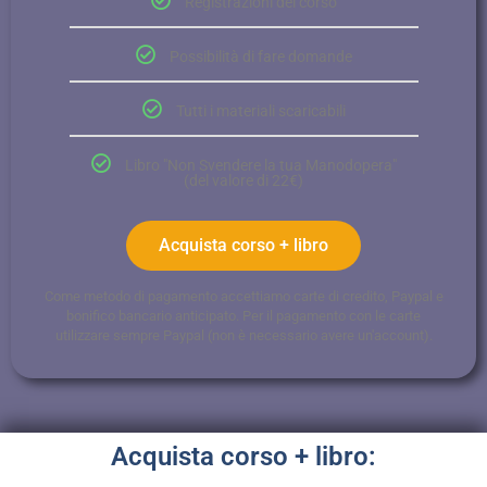
Registrazioni del corso
Possibilità di fare domande
Tutti i materiali scaricabili
Libro "Non Svendere la tua Manodopera"
(del valore di 22€)
Acquista corso + libro
Come metodo di pagamento accettiamo carte di credito, Paypal e
bonifico bancario anticipato. Per il pagamento con le carte
utilizzare sempre Paypal (non è necessario avere un'account).
Acquista corso + libro: