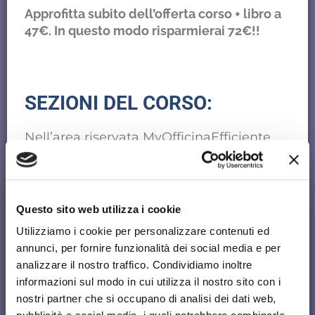
Approfitta subito dell’offerta corso + libro a
47€. In questo modo risparmierai 72€!!
SEZIONI DEL CORSO:
Nell’area riservata MyOfficinaEfficiente
troverai tutto ciò che riguarda il corso:
Il corso registrato
I materiali disponibili al download
Questo sito web utilizza i cookie
Una sezione per poter fare domande in
Utilizziamo i cookie per personalizzare contenuti ed
caso di dubbi
annunci, per fornire funzionalità dei social media e per
analizzare il nostro traffico. Condividiamo inoltre
Video del corso:
informazioni sul modo in cui utilizza il nostro sito con i
nostri partner che si occupano di analisi dei dati web,
Premessa