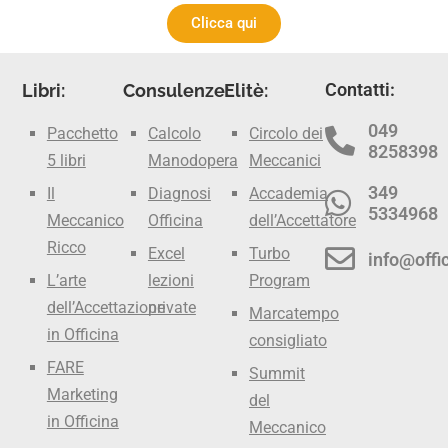
Clicca qui
Contatti:
Libri:
Consulenze:
Elitè:
049
Pacchetto
Calcolo
Circolo dei
8258398
5 libri
Manodopera
Meccanici
349
Il
Diagnosi
Accademia
5334968
Meccanico
Officina
dell’Accettatore
Ricco
Excel
Turbo
info@offic
L’arte
lezioni
Program
dell’Accettazione
private
Marcatempo
in Officina
consigliato
FARE
Summit
Marketing
del
in Officina
Meccanico