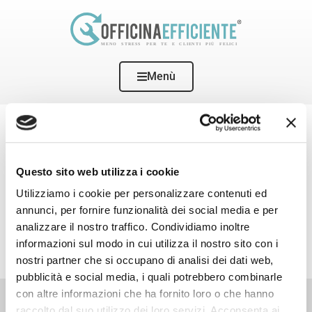
Menù
Home
Grazie per la tua Richiesta!
GRAZIE PER LA TUA RICHIESTA!
Controlla subito la tua posta per poterti iscrivere al gruppo
Questo sito web utilizza i cookie
Facebook di Officina Efficiente.
Utilizziamo i cookie per personalizzare contenuti ed
Se hai una G-Mail, controlla anche nella casella “Spam” o
annunci, per fornire funzionalità dei social media e per
“Promozioni”.
analizzare il nostro traffico. Condividiamo inoltre
informazioni sul modo in cui utilizza il nostro sito con i
nostri partner che si occupano di analisi dei dati web,
pubblicità e social media, i quali potrebbero combinarle
con altre informazioni che ha fornito loro o che hanno
Contatti:
Libri:
Consulenze:
Elitè:
raccolto dal suo utilizzo dei loro servizi. Acconsenta ai