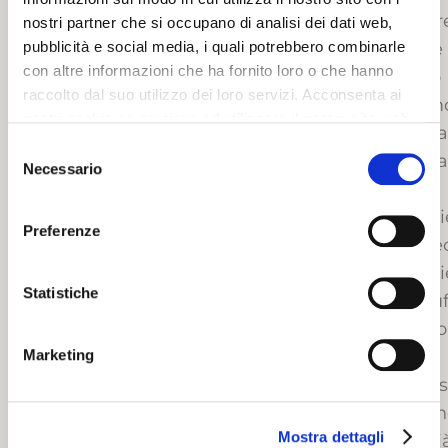
or
nostri partner che si occupano di analisi dei dati web,
pubblicità e social media, i quali potrebbero combinarle
te
con altre informazioni che ha fornito loro o che hanno
lo
raccolto dal suo utilizzo dei loro servizi. Acconsenta ai
mo
nostri cookie se continua ad utilizzare il nostro sito web.
pa
Selezione
pa
Necessario
del
consenso
Ni
Preferenze
te
Ni
Statistiche
fuf
So
il
Marketing
si
ch
Mostra dettagli
gi