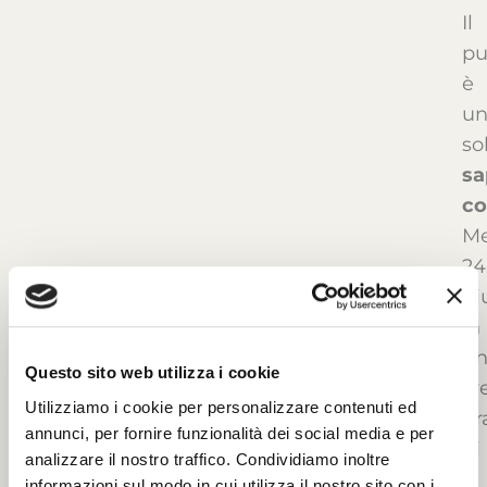
Il
pu
è
u
so
sa
c
Me
24
gi
in
u
Questo sito web utilizza i cookie
we
Utilizziamo i cookie per personalizzare contenuti ed
pr
annunci, per fornire funzionalità dei social media e per
di
analizzare il nostro traffico. Condividiamo inoltre
2
informazioni sul modo in cui utilizza il nostro sito con i