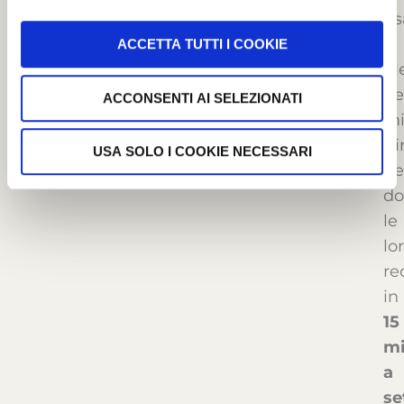
us
i
ACCETTA TUTTI I COOKIE
Me
de
ACCONSENTI AI SELEZIONATI
m
Ci
USA SOLO I COOKIE NECESSARI
pe
do
le
lo
re
in
15
mi
a
se