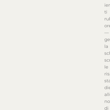
ier
ti
ru
or
—
ge
la
sc
sc
le
ri
st
di
al
no
di