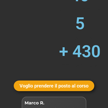
Anni nelle Officine
5
Libri pubblicati
+ 
430
Officine formate
Voglio prendere il posto al corso
Marco R.