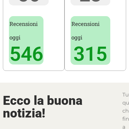
Recensioni
Recensioni
oggi
oggi
546
315
Tu
Ecco la buona
qu
notizia!
ch
fi
a