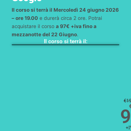
Il corso si terrà il Mercoledì 24 giugno 2026
– ore 19.00
e durerà circa 2 ore. Potrai
acquistare il corso
a 97€ +iva fino a
mezzanotte del 22 Giugno
.
Il corso si terrà il:
€
1
9
+I