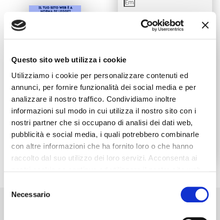
Che azienda hai?
Officina
Carrozzeria
Multi-
Questo sito web utilizza i cookie
service
Utilizziamo i cookie per personalizzare contenuti ed
Accetto informativa
annunci, per fornire funzionalità dei social media e per
Privacy
analizzare il nostro traffico. Condividiamo inoltre
informazioni sul modo in cui utilizza il nostro sito con i
SI, VOGLIO
nostri partner che si occupano di analisi dei dati web,
CHE MI
MANDIATE LA
pubblicità e social media, i quali potrebbero combinarle
CHECK-LIST
con altre informazioni che ha fornito loro o che hanno
PER IL SITO
raccolto dal suo utilizzo dei loro servizi. Acconsenta ai
nostri cookie se continua ad utilizzare il nostro sito web.
Selezione
Necessario
del
Chi l'ha creata?
consenso
Vittorio Jonesti, autore dei libri
“Il