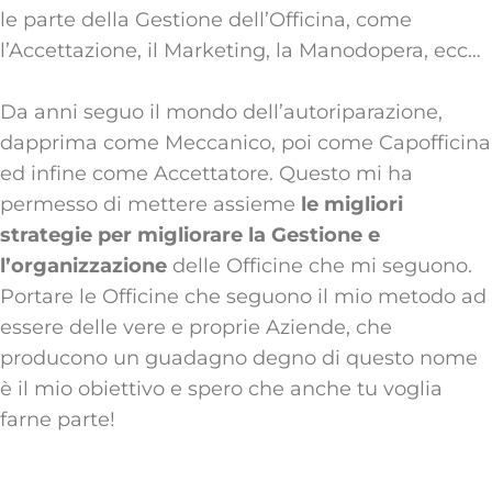
le parte della Gestione dell’Officina, come
l’Accettazione, il Marketing, la Manodopera, ecc…
Da anni seguo il mondo dell’autoriparazione,
dapprima come Meccanico, poi come Capofficina
ed infine come Accettatore. Questo mi ha
permesso di mettere assieme
le migliori
strategie per migliorare la Gestione e
l’organizzazione
delle Officine che mi seguono.
Portare le Officine che seguono il mio metodo ad
essere delle vere e proprie Aziende, che
producono un guadagno degno di questo nome
è il mio obiettivo e spero che anche tu voglia
farne parte!
Vittorio Jonesti assieme ai 2 relatori per il Summit del
Service day 2019
Foto del Circolo dei Meccanici con le nuove magliette dedicate
Vittorio al Service day 2019 dell'Ascom
Meccanico 2022