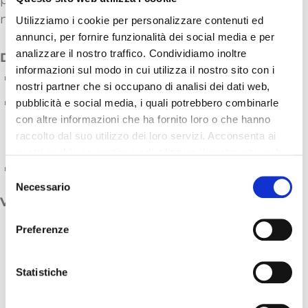
nelle tue tasche!
Utilizziamo i cookie per personalizzare contenuti ed
annunci, per fornire funzionalità dei social media e per
analizzare il nostro traffico. Condividiamo inoltre
Dettagli:
informazioni sul modo in cui utilizza il nostro sito con i
1 ora di video corso
nostri partner che si occupano di analisi dei dati web,
Lo potrai guardare quante volte vorrai
pubblicità e social media, i quali potrebbero combinarle
con altre informazioni che ha fornito loro o che hanno
all’interno della tua area riservata su My
raccolto dal suo utilizzo dei loro servizi. Acconsenta ai
Officina Efficiente.
nostri cookie se continua ad utilizzare il nostro sito web.
1 Materiale scaricabile dedicato
Selezione
Necessario
del
Video del corso:
consenso
Premessa
Preferenze
Perché l’efficienza
Efficienza nel percorso del cliente
Statistiche
Efficienza nel Marketing
Efficienza negli appuntamenti