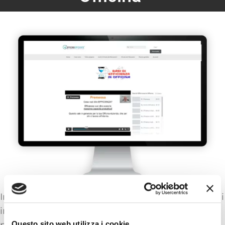
Inizia qui a comprendere come evitare gli sprechi
in Officina. Per un’Officina gli sprechi sono
perdite di guadagno. Tutti soldi che finirebbero
Questo sito web utilizza i cookie