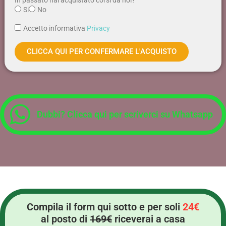
In passato hai acquistato corsi da noi?
Si
No
Accetto informativa
Privacy
CLICCA QUI PER CONFERMARE L'ACQUISTO
Dubbi? Clicca qui per scriverci su Whatsapp
Compila il form qui sotto e per soli
24€
al posto di
169€
riceverai a casa